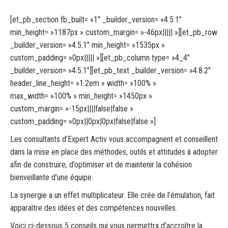
[et_pb_section fb_built= »1″ _builder_version= »4.5.1″
min_height= »1187px » custom_margin= »-46px||||| »][et_pb_row
_builder_version= »4.5.1″ min_height= »1535px »
custom_padding= »0px||||| »][et_pb_column type= »4_4″
_builder_version= »4.5.1″][et_pb_text _builder_version= »4.8.2″
header_line_height= »1.2em » width= »100% »
max_width= »100% » min_height= »1450px »
custom_margin= »-15px||||false|false »
custom_padding= »0px||0px|0px|false|false »]
Les consultants d’Expert Activ vous accompagnent et conseillent
dans la mise en place des méthodes, outils et attitudes à adopter
afin de construire, d’optimiser et de maintenir la cohésion
bienveillante d’une équipe.
La synergie a un effet multiplicateur. Elle crée de l’émulation, fait
apparaître des idées et des compétences nouvelles.
Voici ci-dessous 5 conseils qui vous permettra d’accroître la