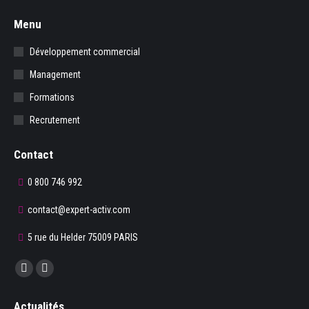
Menu
Développement commercial
Management
Formations
Recrutement
Contact
0 800 746 992
contact@expert-activ.com
5 rue du Helder 75009 PARIS
Trouvez nous sur :
La
La
page
page
Actualités