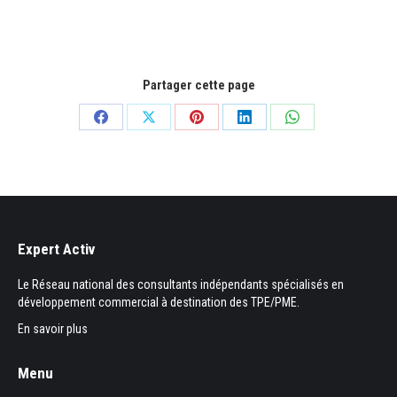
attendu
Partager cette page
Partager
Partager
Partager
Partager
Partager
sur
sur
sur
sur
sur
Facebook
X
Pinterest
LinkedIn
WhatsApp
Expert Activ
Le Réseau national des consultants indépendants spécialisés en
développement commercial à destination des TPE/PME.
En savoir plus
Menu