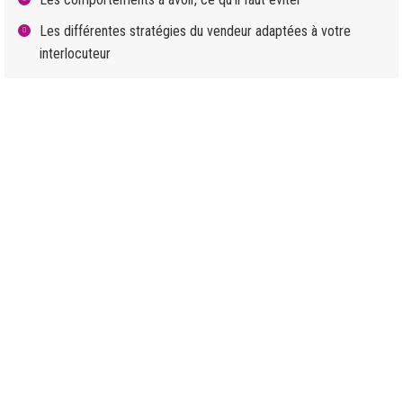
Les différentes stratégies du vendeur adaptées à votre
interlocuteur
Moyens pédagogiques
Alternance d’apports théoriques, d’ateliers et d’échanges
avec les participants permettant d’intégrer un contenu riche
Les participants travaillent sur leurs exemples professionnels
Cas pratique et jeux de rôle reprenant des situations réelles