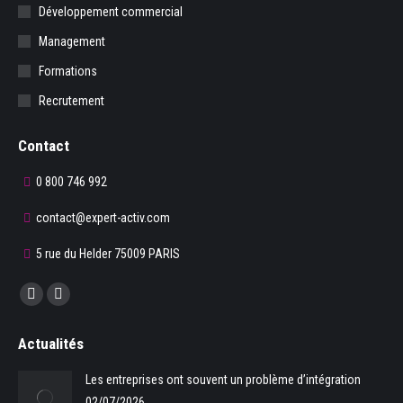
Développement commercial
Management
Formations
Recrutement
Contact
0 800 746 992
contact@expert-activ.com
5 rue du Helder 75009 PARIS
Trouvez nous sur :
La
La
page
page
Actualités
Facebook
LinkedIn
s'ouvre
s'ouvre
Les entreprises ont souvent un problème d’intégration
dans
dans
02/07/2026