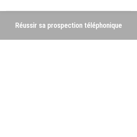
Réussir sa prospection téléphonique
Vers une prospection réussie
Les entreprises perdent en moyenne 50% de leurs clients en
cinq ans. Ainsi il est primordial pour leur pérennité d’aller à la
conquête de nouveaux clients. Pour autant pour un grand nombre
d’acteurs commerciaux, la prospection téléphonique est perçue