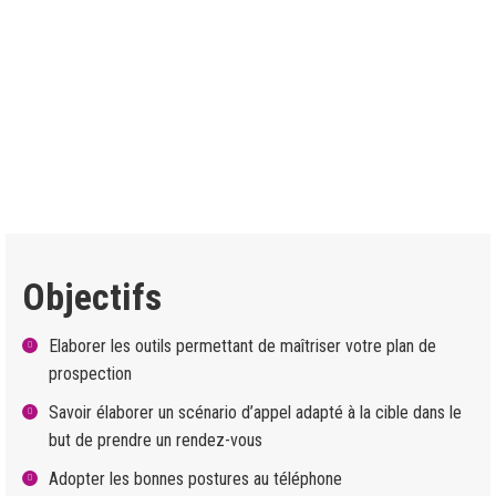
comme une « corvée » avec peu de résultats. Appeler un
décideur qui n’attend pas votre appel, pour décrocher un rendez-
vous demande de réunir des savoir-faire particuliers. Grâce à
cette formation intensive en prospection téléphonique, vous
maîtriserez toutes les étapes d’une prospection réussie et vous
augmenterez de façon considérable le nombre de rendez-vous
qualifié.
Objectifs
Elaborer les outils permettant de maîtriser votre plan de
prospection
Savoir élaborer un scénario d’appel adapté à la cible dans le
but de prendre un rendez-vous
Adopter les bonnes postures au téléphone