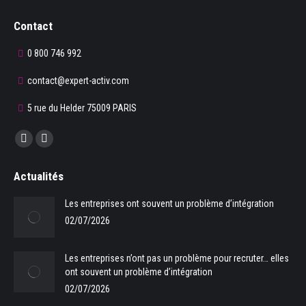
Contact
0 800 746 992
contact@expert-activ.com
5 rue du Helder 75009 PARIS
Trouvez nous sur :
La
La
page
page
Actualités
Facebook
LinkedIn
s'ouvre
s'ouvre
Les entreprises ont souvent un problème d’intégration
dans
dans
02/07/2026
une
une
nouvelle
nouvelle
Les entreprises n’ont pas un problème pour recruter… elles
fenêtre
fenêtre
ont souvent un problème d’intégration
02/07/2026