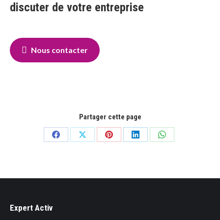
discuter de votre entreprise
Nous contacter
Partager cette page
Partager
Partager
Partager
Partager
Partager
sur
sur
sur
sur
sur
Facebook
X
Pinterest
LinkedIn
WhatsApp
Expert Activ