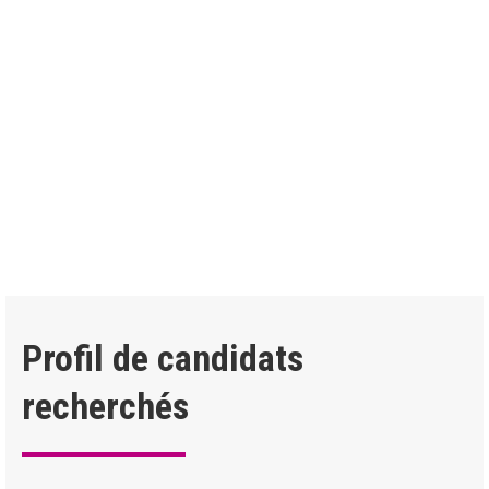
Que vous soyez manager, directeur commercial ou déjà
consultant, le réseau Expert Activ vous offre l’opportunité de
développer votre propre cabinet, tout en étant accompagné et
formé en continu.
Expert Activ, c’est pour vous l’opportunité de pleinement vous
développer au sein d’un réseau où solidarité et partage sont les
maîtres-mots.
Profil de candidats
recherchés