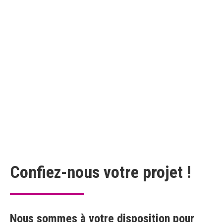
Pédagogie active et forte participation des stagiaires
Exercices de mises en situation permettant d’acquérir les
réflexes indispensables et entrainement intensif à la gestion
des situations difficiles
Nos formateurs sont des experts reconnus dans leur métier
avec une grande expérience terrain
Confiez-nous votre projet !
Nous sommes à votre disposition pour