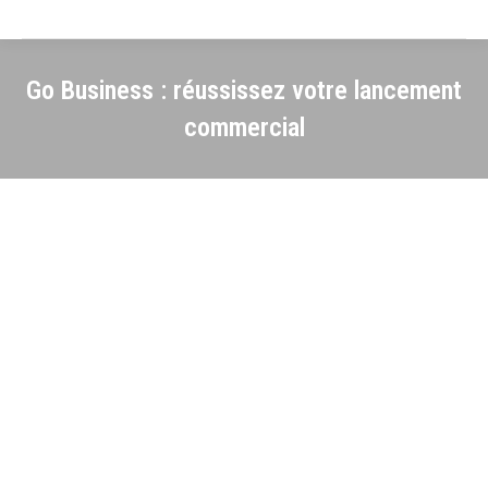
Go Business : réussissez votre lancement
commercial
Atelier – formation
DÉVELOPPEMENT
commercial
Apports de base, exercices concrets sur votre entreprise