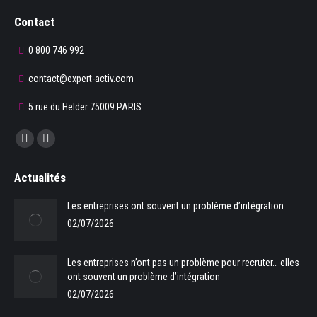
Contact
0 800 746 992
contact@expert-activ.com
5 rue du Helder 75009 PARIS
Trouvez nous sur :
La
La
page
page
Actualités
Facebook
LinkedIn
s'ouvre
s'ouvre
Les entreprises ont souvent un problème d’intégration
dans
dans
02/07/2026
une
une
nouvelle
nouvelle
Les entreprises n’ont pas un problème pour recruter… elles
fenêtre
fenêtre
ont souvent un problème d’intégration
02/07/2026