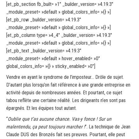
[et_pb_section fb_built= »1″ _builder_version= »4.19.3″
_module_preset= »default » global_colors_info= »{} »]
[et_pb_row _builder_version= »4.19.3″
_module_preset= »default » global_colors_info= »{} »]
[et_pb_column type= »4_4″ _builder_version= »4.19.3″
_module_preset= »default » global_colors_info= »{} »]
[et_pb_text _builder_version= »4.19.3″
_module_preset= »default » hover_enabled= »0″
global_colors_info= »{} » sticky_enabled= »0″]
Vendre en ayant le syndrome de l’imposteur… Drôle de sujet.
D’autant plus lorsqu’on fait référence à une grande entreprise en
activité depuis de nombreuses années. Et pourtant, ce sujet
tabou reflète une certaine réalité. Les dirigeants n’en sont pas
épargnés. Et les équipes tout autant.
“
Oublie que t’as aucune chance. Vas-y fonce ! Sur un
malentendu, ça peut toujours marcher !
”. La technique de Jean
Claude DUS des Bronzés fait ses preuves. Pourtant, elle peut