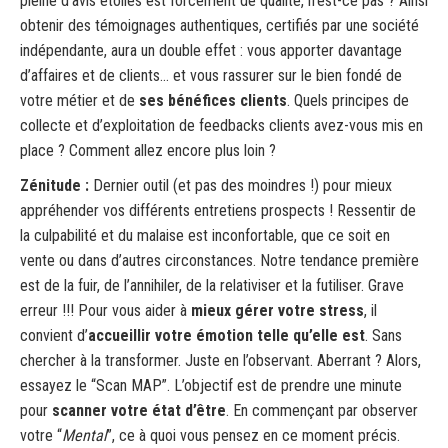
pleine d’avis étoilés est forcément de qualité, n’est-ce pas ? Ainsi
obtenir des témoignages authentiques, certifiés par une société
indépendante, aura un double effet : vous apporter davantage
d’affaires et de clients… et vous rassurer sur le bien fondé de
votre métier et de
ses bénéfices clients
. Quels principes de
collecte et d’exploitation de feedbacks clients avez-vous mis en
place ? Comment allez encore plus loin ?
Zénitude :
Dernier outil (et pas des moindres !) pour mieux
appréhender vos différents entretiens prospects ! Ressentir de
la culpabilité et du malaise est inconfortable, que ce soit en
vente ou dans d’autres circonstances. Notre tendance première
est de la fuir, de l’annihiler, de la relativiser et la futiliser. Grave
erreur !!! Pour vous aider à
mieux gérer votre stress
, il
convient d’
accueillir votre émotion telle qu’elle est
. Sans
chercher à la transformer. Juste en l’observant. Aberrant ? Alors,
essayez le “Scan MAP”. L’objectif est de prendre une minute
pour
scanner votre état d’être
. En commençant par observer
votre “
Mental
”, ce à quoi vous pensez en ce moment précis.