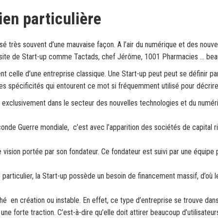
ien particulière
sé très souvent d’une mauvaise façon. A l’air du numérique et des nouve
ussite de Start-up comme Tactads, chef Jérôme, 1001 Pharmacies … beauco
 celle d’une entreprise classique. Une Start-up peut peut se définir par
es spécificités qui entourent ce mot si fréquemment utilisé pour décrire
 exclusivement dans le secteur des nouvelles technologies et du numéri
nde Guerre mondiale, c’est avec l’apparition des sociétés de capital ri
e vision portée par son fondateur. Ce fondateur est suivi par une équi
particulier, la Start-up possède un besoin de financement massif, d’où 
hé en création ou instable. En effet, ce type d’entreprise se trouve d
ne forte traction. C’est-à-dire qu’elle doit attirer beaucoup d’utilisateurs