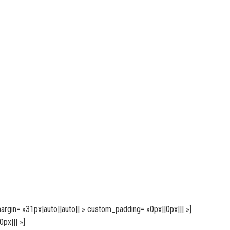
argin= »31px|auto||auto|| » custom_padding= »0px||0px||| »]
px||| »]