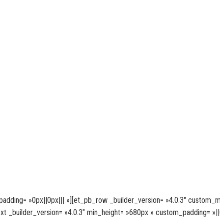
padding= »0px||0px||| »][et_pb_row _builder_version= »4.0.3″ custom_m
xt _builder_version= »4.0.3″ min_height= »680px » custom_padding= »||0