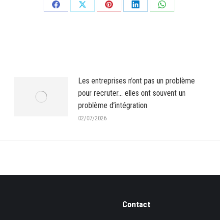
Partager
Partager
Partager
Partager
Partager
sur
sur
sur
sur
sur
Facebook
X
Pinterest
LinkedIn
WhatsApp
Les entreprises n’ont pas un problème
pour recruter… elles ont souvent un
problème d’intégration
02/07/2026
Contact