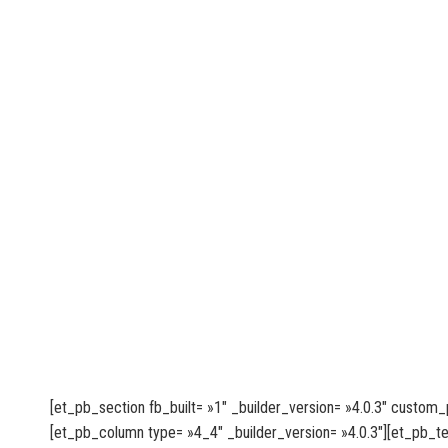
[et_pb_section fb_built= »1″ _builder_version= »4.0.3″ custom_
[et_pb_column type= »4_4″ _builder_version= »4.0.3″][et_pb_te