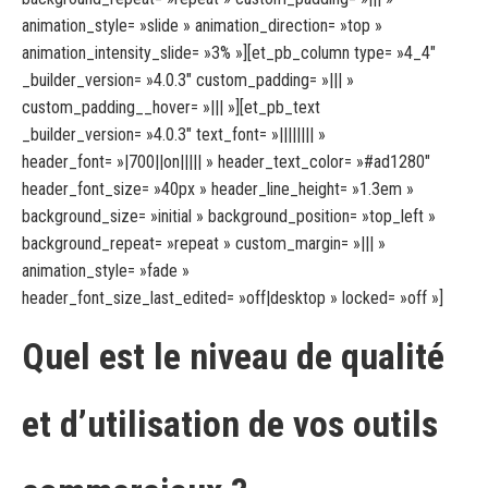
animation_style= »slide » animation_direction= »top »
animation_intensity_slide= »3% »][et_pb_column type= »4_4″
_builder_version= »4.0.3″ custom_padding= »||| »
custom_padding__hover= »||| »][et_pb_text
_builder_version= »4.0.3″ text_font= »|||||||| »
header_font= »|700||on||||| » header_text_color= »#ad1280″
header_font_size= »40px » header_line_height= »1.3em »
background_size= »initial » background_position= »top_left »
background_repeat= »repeat » custom_margin= »||| »
animation_style= »fade »
header_font_size_last_edited= »off|desktop » locked= »off »]
Quel est le niveau de qualité
et d’utilisation de vos outils