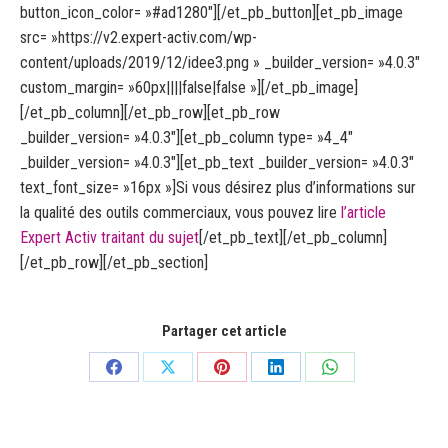
button_icon_color= »#ad1280″][/et_pb_button][et_pb_image
src= »https://v2.expert-activ.com/wp-
content/uploads/2019/12/idee3.png » _builder_version= »4.0.3″
custom_margin= »60px||||false|false »][/et_pb_image]
[/et_pb_column][/et_pb_row][et_pb_row
_builder_version= »4.0.3″][et_pb_column type= »4_4″
_builder_version= »4.0.3″][et_pb_text _builder_version= »4.0.3″
text_font_size= »16px »]Si vous désirez plus d’informations sur
la qualité des outils commerciaux, vous pouvez lire
l’article
Expert Activ traitant du sujet
[/et_pb_text][/et_pb_column]
[/et_pb_row][/et_pb_section]
Partager cet article
Partager
Partager
Partager
Partager
Partager
sur
sur
sur
sur
sur
Facebook
X
Pinterest
LinkedIn
WhatsApp