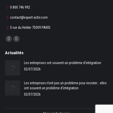
0 800 746 992
contact@expert-activ.com
5 rue du Helder 75009 PARIS
Trouvez nous sur :
La
La
page
page
Actualités
Facebook
LinkedIn
s'ouvre
s'ouvre
Les entreprises ont souvent un problème d’intégration
dans
dans
02/07/2026
une
une
nouvelle
nouvelle
Les entreprises n’ont pas un problème pour recruter… elles
fenêtre
fenêtre
ont souvent un problème d’intégration
02/07/2026