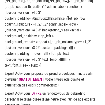
[/et_pb_text][/et_pb_column][/et_pb_row][/et_pb_section]
[et_pb_section fb_built= »1″ admin_label= »section »
_builder_version= »4.0.3″
custom_padding= »0px||30px||false|false »][et_pb_row
column_structure= »1_2,1_2″ admin_label= »row »
_builder_version= »4.0.3″ background_size= »initial »
background_position= »top_left »
background_repeat= »repeat »][et_pb_column type= »1_2″
_builder_version= »3.25″ custom_padding= »||| »
custom_padding__hover= »||| »][et_pb_text
_builder_version= »4.0.3″ text_font= »|||||||| »
text_font_size= »16px »]
Expert Activ vous propose de prendre quelques minutes afin
d’évaluer
GRATUITEMENT
votre niveau ede qualité et
d’utilisation des outils commerciaux !
Expert Activ vous
OFFRE
un rendez-vous de débriefing
personnalisé d’une durée d’une heure avec l’un de nos experts