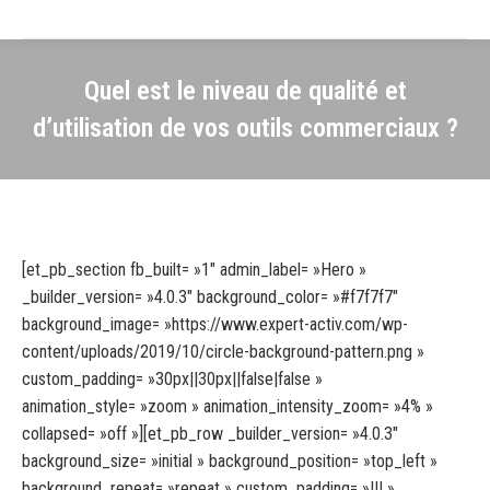
Quel est le niveau de qualité et
d’utilisation de vos outils commerciaux ?
[et_pb_section fb_built= »1″ admin_label= »Hero »
_builder_version= »4.0.3″ background_color= »#f7f7f7″
background_image= »https://www.expert-activ.com/wp-
content/uploads/2019/10/circle-background-pattern.png »
custom_padding= »30px||30px||false|false »
animation_style= »zoom » animation_intensity_zoom= »4% »
collapsed= »off »][et_pb_row _builder_version= »4.0.3″
background_size= »initial » background_position= »top_left »
background_repeat= »repeat » custom_padding= »||| »