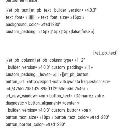
partout en France.
[/et_pb_text][et_pb_text _builder_version= »4.0.3″
text_font= »|||||||| » text_font_size= »16px »
background_color= »#ad1280″
custom_padding= »15px||15px|15px|false|false »]
· Avoir au moins
1 commercial dans son entreprise
· 10 minutes
· Dirigeant, Directeurs et Managers commerciaux
[/et_pb_text]
[/et_pb_column][et_pb_column type= »1_2″
_builder_version= »4.0.3″ custom_padding= »||| »
custom_padding__hover= »||| »][et_pb_button
button_url= »http://expert-activ06.qwesta.fr/questionnaire-
mb/476527351d2c895ff1f2963d54607b46/ »
url_new_window= »on » button_text= »Démarrez votre
diagnostic » button_alignment= »center »
_builder_version= »4.0.3″ custom_button= »on »
button_text_size= »18px » button_text_color= »#ad1280″
button_border_color= »#ad1280″