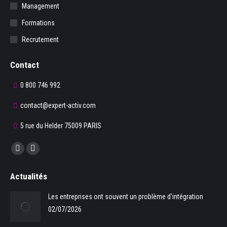
Management
Formations
Recrutement
Contact
0 800 746 992
contact@expert-activ.com
5 rue du Helder 75009 PARIS
Trouvez nous sur :
La
La
page
page
Actualités
Facebook
LinkedIn
s'ouvre
s'ouvre
Les entreprises ont souvent un problème d’intégration
dans
dans
02/07/2026
une
une