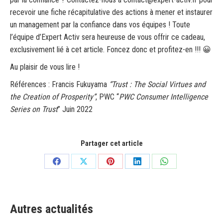
recevoir une fiche récapitulative des actions à mener et instaurer
un management par la confiance dans vos équipes ! Toute
l’équipe d’Expert Activ sera heureuse de vous offrir ce cadeau,
exclusivement lié à cet article. Foncez donc et profitez-en !!! 😀
Au plaisir de vous lire !
Références : Francis Fukuyama
“
Trust : The Social Virtues and
the Creation of Prosperity
”
, PWC “
PWC Consumer Intelligence
Series on Trust
” Juin 2022
Partager cet article
Partager
Partager
Partager
Partager
Partager
sur
sur
sur
sur
sur
Facebook
X
Pinterest
LinkedIn
WhatsApp
Autres actualités