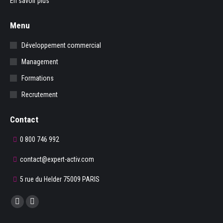
En savoir plus
Menu
Développement commercial
Management
Formations
Recrutement
Contact
0 800 746 992
contact@expert-activ.com
5 rue du Helder 75009 PARIS
Trouvez nous sur :
La
La
page
page