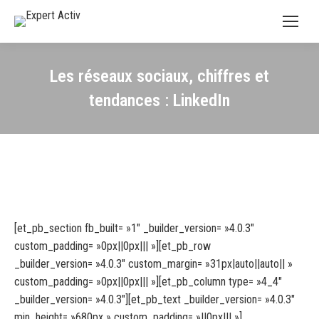
Les réseaux sociaux, chiffres et
tendances : LinkedIn
[et_pb_section fb_built= »1″ _builder_version= »4.0.3″
custom_padding= »0px||0px||| »][et_pb_row
_builder_version= »4.0.3″ custom_margin= »31px|auto||auto|| »
custom_padding= »0px||0px||| »][et_pb_column type= »4_4″
_builder_version= »4.0.3″][et_pb_text _builder_version= »4.0.3″
min_height= »680px » custom_padding= »||0px||| »]