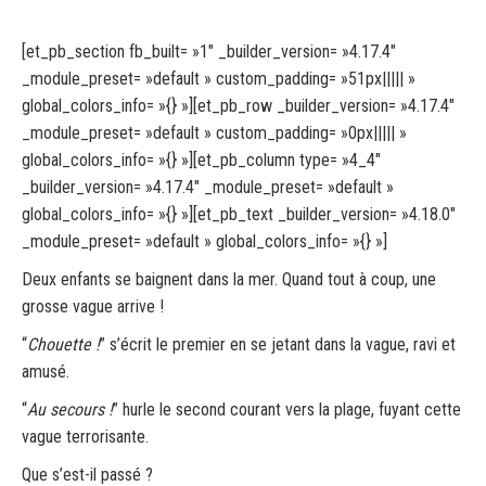
[et_pb_section fb_built= »1″ _builder_version= »4.17.4″
_module_preset= »default » custom_padding= »51px||||| »
global_colors_info= »{} »][et_pb_row _builder_version= »4.17.4″
_module_preset= »default » custom_padding= »0px||||| »
global_colors_info= »{} »][et_pb_column type= »4_4″
_builder_version= »4.17.4″ _module_preset= »default »
global_colors_info= »{} »][et_pb_text _builder_version= »4.18.0″
_module_preset= »default » global_colors_info= »{} »]
Deux enfants se baignent dans la mer. Quand tout à coup, une
grosse vague arrive !
“
Chouette !
” s’écrit le premier en se jetant dans la vague, ravi et
amusé.
“
Au secours !
” hurle le second courant vers la plage, fuyant cette
vague terrorisante.
Que s’est-il passé ?