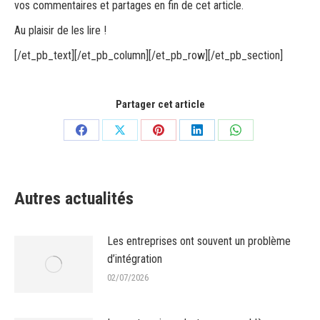
vos commentaires et partages en fin de cet article.
Au plaisir de les lire !
[/et_pb_text][/et_pb_column][/et_pb_row][/et_pb_section]
Partager cet article
Partager
Partager
Partager
Partager
Partager
sur
sur
sur
sur
sur
Facebook
X
Pinterest
LinkedIn
WhatsApp
Autres actualités
Les entreprises ont souvent un problème
d’intégration
02/07/2026