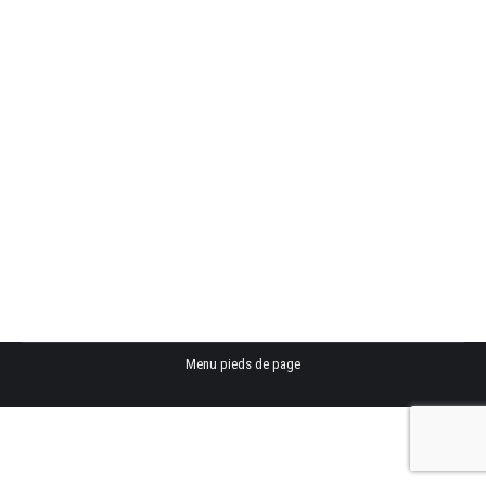
Bastien D’ANDREA
Nouvelle Aquitaine Landes / Pyrenees Atlantiques
« Etre meilleur ne s’arrête jamais!! »
All Blacks
E-
LinkedIn
mail
Menu pieds de page