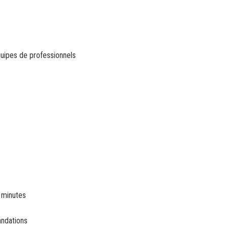
quipes de professionnels
 minutes
andations