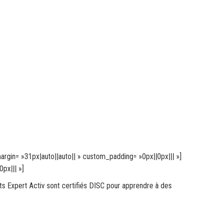
argin= »31px|auto||auto|| » custom_padding= »0px||0px||| »]
px||| »]
ts Expert Activ sont certifiés DISC pour apprendre à des