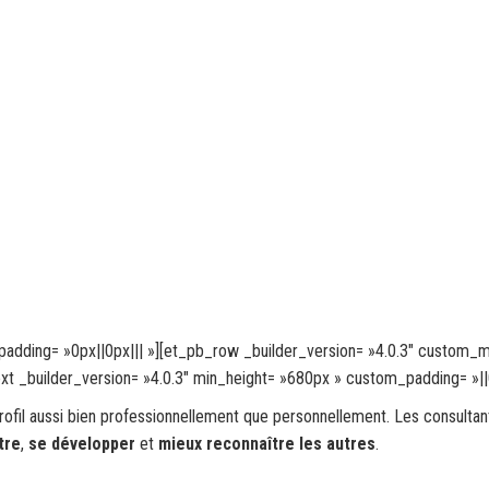
padding= »0px||0px||| »][et_pb_row _builder_version= »4.0.3″ custom_m
xt _builder_version= »4.0.3″ min_height= »680px » custom_padding= »||0
profil aussi bien professionnellement que personnellement. Les consultan
tre
,
se développer
et
mieux reconnaître les autres
.