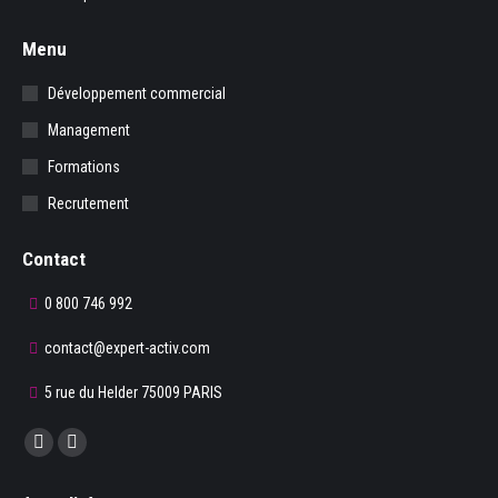
Menu
Développement commercial
Management
Formations
Recrutement
Contact
0 800 746 992
contact@expert-activ.com
5 rue du Helder 75009 PARIS
Trouvez nous sur :
La
La
page
page