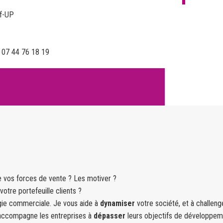
f-UP
:
07 44 76 18 19
de vos forces de vente ? Les motiver ?
votre portefeuille clients ?
gie commerciale. Je vous aide à
dynamiser
votre société, et à challen
j’accompagne les entreprises à
dépasser
leurs objectifs de développe