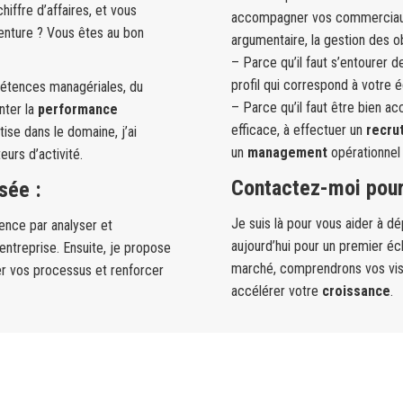
ffre d’affaires, et vous
accompagner vos commerciaux 
enture ? Vous êtes au bon
argumentaire, la gestion des ob
– Parce qu’il faut s’entourer 
profil qui correspond à votre 
étences managériales, du
– Parce qu’il faut être bien a
nter la
performance
efficace, à effectuer un
recru
ise dans le domaine, j’ai
un
management
opérationnel
eurs d’activité.
Contactez-moi pour
sée :
Je suis là pour vous aider à 
nce par analyser et
aujourd’hui pour un premier éc
entreprise. Ensuite, je propose
marché, comprendrons vos visio
r vos processus et renforcer
accélérer votre
croissance
.