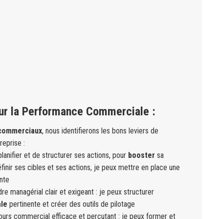
our la Performance Commerciale :
 commerciaux
, nous identifierons les bons leviers de
eprise :
planifier et de structurer ses actions, pour
booster
sa
nir ses cibles et ses actions, je peux mettre en place une
nte
dre managérial clair et exigeant : je peux structurer
ale
pertinente et créer des outils de pilotage
cours commercial efficace et percutant : je peux former et