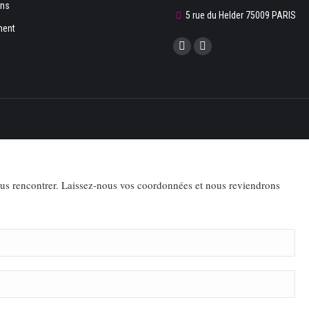
ons
5 rue du Helder 75009 PARIS
ment
Trouvez nous sur :
La
La
page
page
Facebook
LinkedIn
s'ouvre
s'ouvre
dans
dans
une
une
nouvelle
nouvelle
fenêtre
fenêtre
ous rencontrer. Laissez-nous vos coordonnées et nous reviendrons