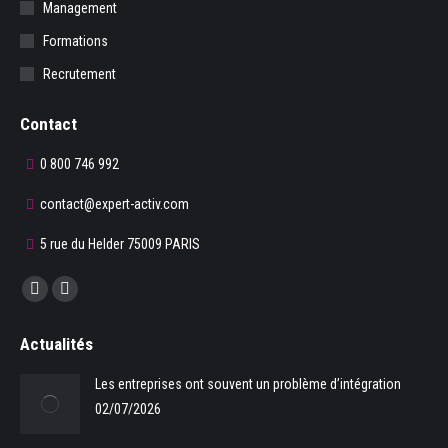
Management
Formations
Recrutement
Contact
0 800 746 992
contact@expert-activ.com
5 rue du Helder 75009 PARIS
Trouvez nous sur :
La
La
page
page
Actualités
Facebook
LinkedIn
s'ouvre
s'ouvre
Les entreprises ont souvent un problème d’intégration
dans
dans
02/07/2026
une
une