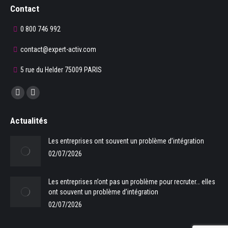
Contact
0 800 746 992
contact@expert-activ.com
5 rue du Helder 75009 PARIS
Trouvez nous sur :
La
La
page
page
Actualités
Facebook
LinkedIn
s'ouvre
s'ouvre
Les entreprises ont souvent un problème d’intégration
dans
dans
02/07/2026
une
une
nouvelle
nouvelle
Les entreprises n’ont pas un problème pour recruter… elles
fenêtre
fenêtre
ont souvent un problème d’intégration
02/07/2026