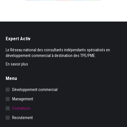
Partager
Partager
Partager
Partager
Partager
sur
sur
sur
sur
sur
Facebook
X
Pinterest
LinkedIn
WhatsApp
Expert Activ
Le Réseau national des consultants indépendants spécialisés en
développement commercial à destination des TPE/PME.
En savoir plus
Menu
Développement commercial
Management
Formations
Recrutement