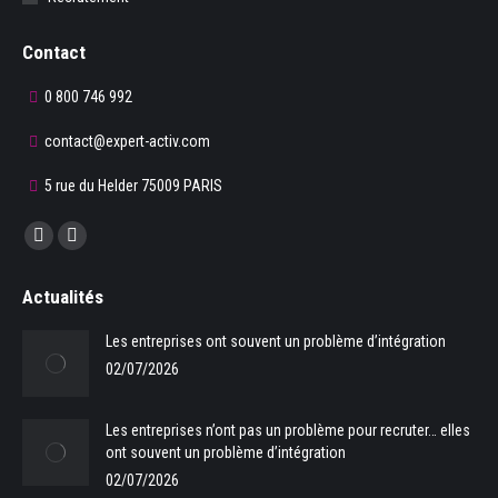
Contact
0 800 746 992
contact@expert-activ.com
5 rue du Helder 75009 PARIS
Trouvez nous sur :
La
La
page
page
Actualités
Facebook
LinkedIn
s'ouvre
s'ouvre
Les entreprises ont souvent un problème d’intégration
dans
dans
02/07/2026
une
une
nouvelle
nouvelle
Les entreprises n’ont pas un problème pour recruter… elles
fenêtre
fenêtre
ont souvent un problème d’intégration
02/07/2026