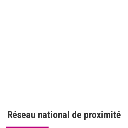
Recrutement, profil comportemental, synergie
d’équipe, formation
Recrutement
Recrutement, profil comportemental, synergie
d’équipe
Réseau national de proximité