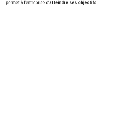
permet à l’entreprise d’
atteindre ses objectifs
.
Développement commercial
Accompagnement du dirigeant, gestion de la
relation client, stratégie
Formations
Accroître les compétences de vos collaborateurs
selon vos besoins, avec une formation dispensée
par un organisme certifié Qualiopi
Management